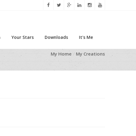
n
Your Stars
Downloads
It's Me
My Home
My Creations