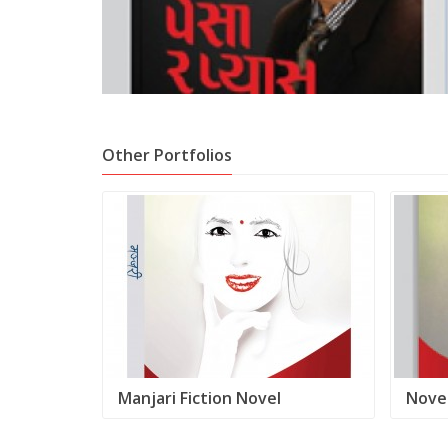
Other Portfolios
Holy Place
Manjari Fiction Novel
Novel
py. Call
copy