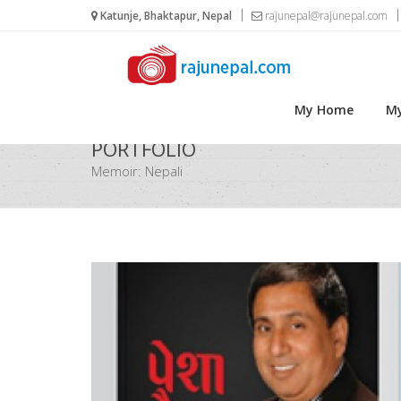
Katunje, Bhaktapur, Nepal
rajunepal@rajunepal.com
My Home
My
PORTFOLIO
Memoir: Nepali