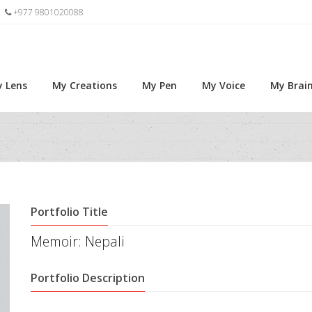
+977 9801020088
 Lens
My Creations
My Pen
My Voice
My Brai
Portfolio Title
Memoir: Nepali
Portfolio Description